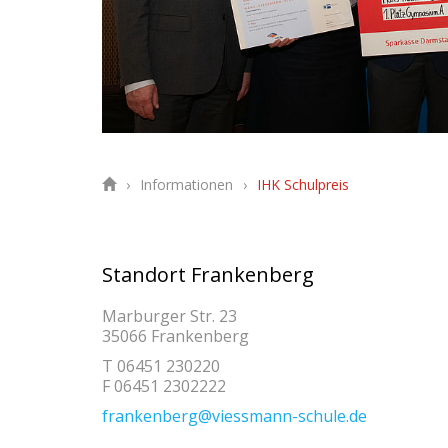
Informationen
IHK Schulpreis
Standort Frankenberg
Marburger Str. 23
35066 Frankenberg
T 06451 230220
F 06451 2302222
frankenberg@viessmann-schule.de