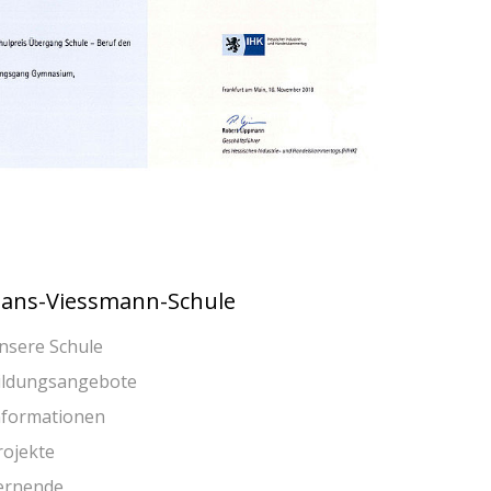
ans-Viessmann-Schule
nsere Schule
ildungsangebote
nformationen
rojekte
ernende