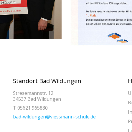
Standort Bad Wildungen
H
Stresemannstr. 12
U
34537 Bad Wildungen
B
T 05621 965880
I
bad-wildungen@viessmann-schule.de
P
L