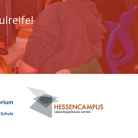
lreife!