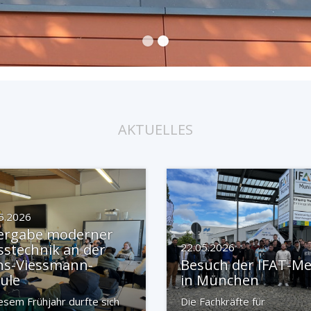
AKTUELLES
5.2026
ergabe moderner
stechnik an der
22.05.2026
ns-Viessmann-
Besuch der IFAT-M
ule
in München
iesem Frühjahr durfte sich
Die Fachkräfte für