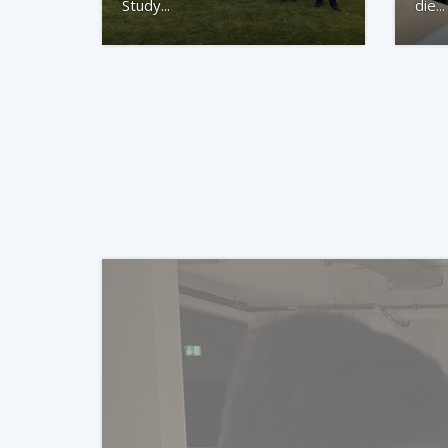
Study...
die...