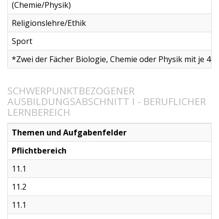
(Chemie/Physik)
Religionslehre/Ethik
Sport
*Zwei der Fächer Biologie, Chemie oder Physik mit je 40 
SCHWERPUNKTBEZOGENER
AUSBILDUNGSABSCHNITT I - BERUFLICHER
LERNBEREICH
Themen und Aufgabenfelder
Pflichtbereich
11.1
T
11.2
B
11.1
R