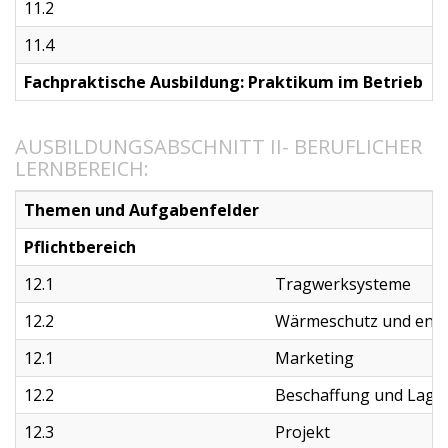
11.2
W
11.4
L
Fachpraktische Ausbildung: Praktikum im Betrieb
*
AUSBILDUNGSABSCHNITT II- BERUFLICHER
LERNBEREICH:
Themen und Aufgabenfelder
Pflichtbereich
12.1
Tragwerksysteme
12.2
Wärmeschutz und ene
12.1
Marketing
12.2
Beschaffung und Lage
12.3
Projekt