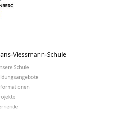
ans-Viessmann-Schule
nsere Schule
ildungsangebote
nformationen
rojekte
ernende