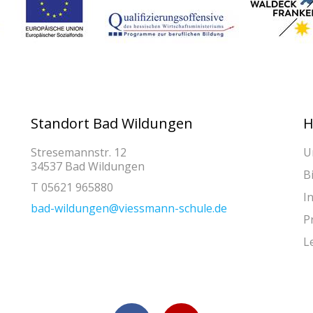
Standort Bad Wildungen
H
Stresemannstr. 12
U
34537 Bad Wildungen
B
T 05621 965880
I
bad-wildungen@viessmann-schule.de
P
L