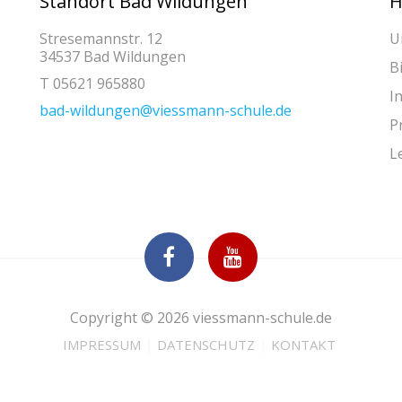
Standort Bad Wildungen
H
Stresemannstr. 12
U
34537 Bad Wildungen
B
T 05621 965880
I
bad-wildungen@viessmann-schule.de
P
L
Copyright © 2026 viessmann-schule.de
IMPRESSUM
DATENSCHUTZ
KONTAKT