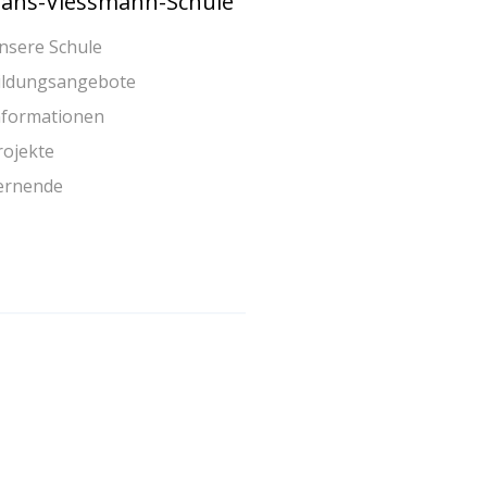
ans-Viessmann-Schule
nsere Schule
ildungsangebote
nformationen
rojekte
ernende